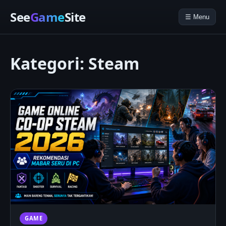
See
Game
Site
☰ Menu
Kategori:
Steam
GAME